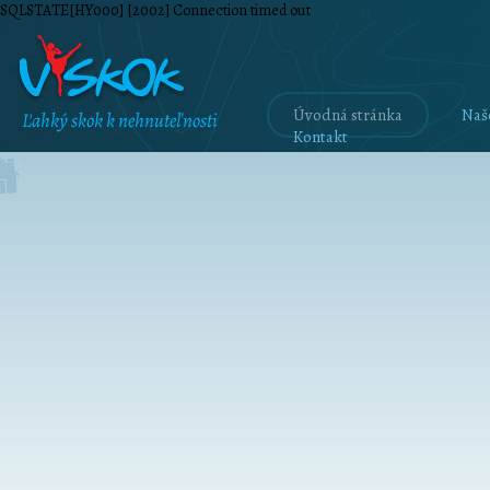
SQLSTATE[HY000] [2002] Connection timed out
Úvodná stránka
Naš
Kontakt